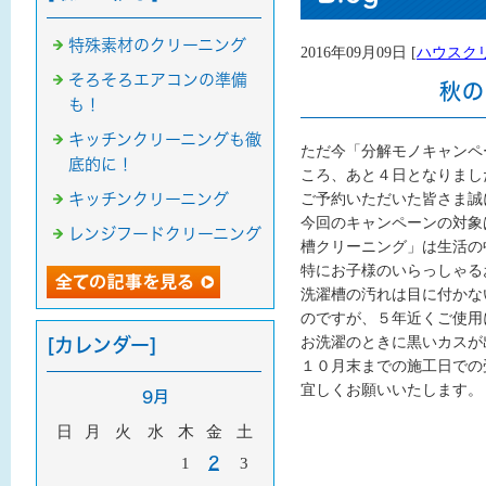
特殊素材のクリーニング
2016年09月09日 [
ハウスク
そろそろエアコンの準備
秋の
も！
キッチンクリーニングも徹
ただ今「分解モノキャンペ
底的に！
ころ、あと４日となりまし
キッチンクリーニング
ご予約いただいた皆さま誠
今回のキャンペーンの対象
レンジフードクリーニング
槽クリーニング」は生活の
特にお子様のいらっしゃる
洗濯槽の汚れは目に付かな
のですが、５年近くご使用に
お洗濯のときに黒いカスが
[カレンダー]
１０月末までの施工日での
宜しくお願いいたします。
9月
日
月
火
水
木
金
土
1
2
3